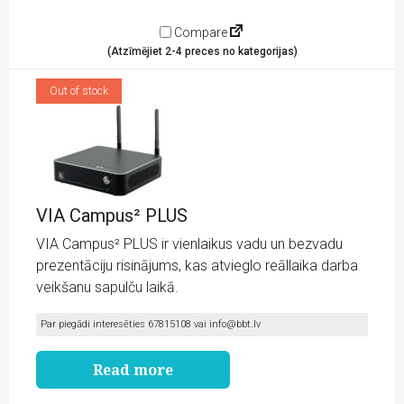
Compare
(Atzīmējiet 2-4 preces no kategorijas)
Out of stock
VIA Campus² PLUS
VIA Campus² PLUS ir vienlaikus vadu un bezvadu
prezentāciju risinājums, kas atvieglo reāllaika darba
veikšanu sapulču laikā.
Par piegādi interesēties 67815108 vai
info@bbt.lv
Read more