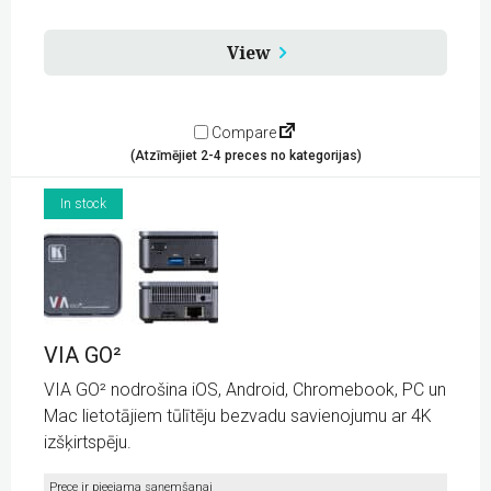
View
Compare
(Atzīmējiet 2-4 preces no kategorijas)
In stock
VIA GO²
VIA GO² nodrošina iOS, Android, Chromebook, PC un
Mac lietotājiem tūlītēju bezvadu savienojumu ar 4K
izšķirtspēju.
Prece ir pieejama saņemšanai