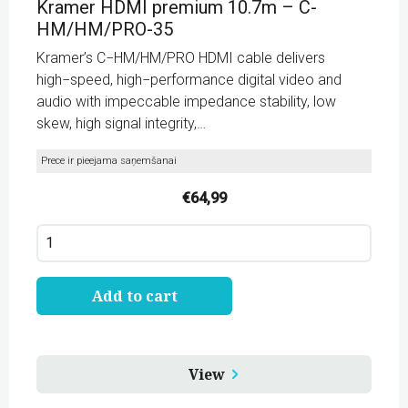
Kramer HDMI premium 10.7m – C-
HM/HM/PRO-35
Kramer’s C−HM/HM/PRO HDMI cable delivers
high−speed, high−performance digital video and
audio with impeccable impedance stability, low
skew, high signal integrity,…
Prece ir pieejama saņemšanai
€
64,99
Kramer
HDMI
premium
10.7m
-
Add to cart
C-
HM/HM/PRO-
35
quantity
View