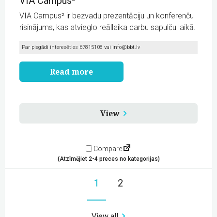
VIA Campus²
VIA Campus² ir bezvadu prezentāciju un konferenču
risinājums, kas atvieglo reāllaika darbu sapulču laikā.
Par piegādi interesēties 67815108 vai
info@bbt.lv
Read more
View
Compare
(Atzīmējiet 2-4 preces no kategorijas)
1
2
View all