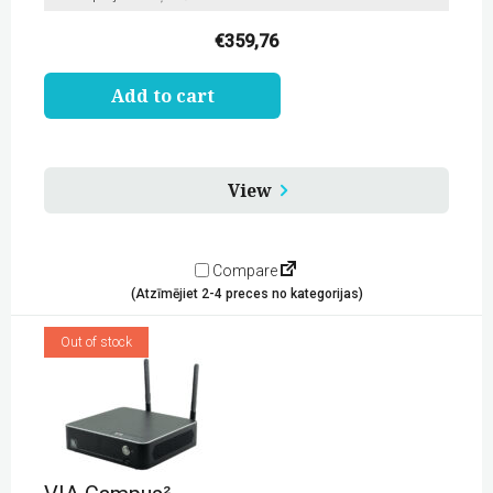
€
359,76
VIA
Add to cart
GO²
quantity
View
Compare
(Atzīmējiet 2-4 preces no kategorijas)
Out of stock