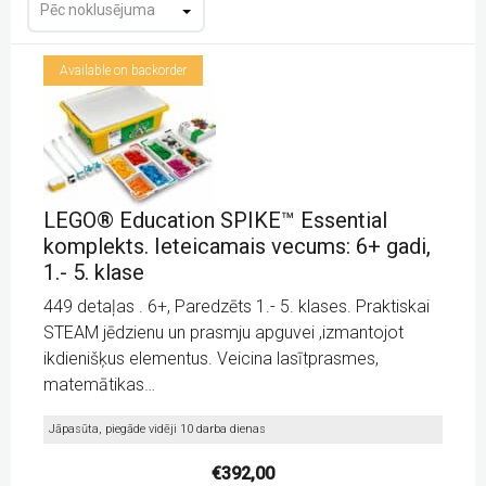
Pēc noklusējuma
Projektori
PTZ kameras
Available on backorder
Tāfeles
Videokonferenču aprīkojums
Papildaprīkojums portatīvo datoru, viedierīču uzlādei,
LEGO® Education SPIKE™ Essential
glabāšanai, transportēšanai
komplekts. Ieteicamais vecums: 6+ gadi,
Portatīvo datoru, viedierīču uzlādei, glabāšanai,
1.- 5. klase
transportēšanai
449 detaļas . 6+, Paredzēts 1.- 5. klases. Praktiskai
STEAM jēdzienu un prasmju apguvei ,izmantojot
Portatīvo datoru, viedierīču uzlādei, glabāšanai,
ikdienišķus elementus. Veicina lasītprasmes,
transportēšanai
matemātikas…
Projection screens
Jāpasūta, piegāde vidēji 10 darba dienas
Uncategorized @lv
€
392,00