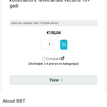
gadi
Laser engravers and cutters
CNC iekārtas
Jāpasūta, piegāde vidēji 10 darba dienas
CNC piederumi
€
150,04
Lego
LEGO®
Lego skolām
Education
SPIKE™
Lego education
Prime
Expansion
Lego Education - addons
Compare
Set
(Atzīmējiet 2-4 preces no kategorijas)
papildkomplekta
Whiteboards
konstruktors.
Ieteicamais
vecums
Software
View
10+
gadi
Mounts and stands
quantity
Installation materials
About BBT
Computers