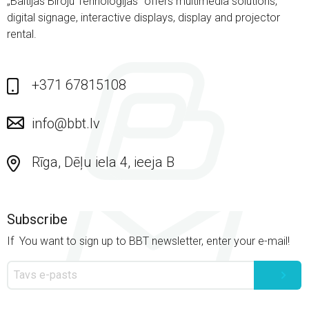
„Baltijas Biroju Tehnoloģijas” offers multimedia solutions,
digital signage, interactive displays, display and projector
Projektori
rental.
PTZ kameras
Tāfeles
+371 67815108
Videokonferenču aprīkojums
info@bbt.lv
Papildaprīkojums portatīvo datoru, viedierīču uzlādei,
glabāšanai, transportēšanai
Rīga, Dēļu iela 4, ieeja B
Portatīvo datoru, viedierīču uzlādei, glabāšanai,
transportēšanai
Portatīvo datoru, viedierīču uzlādei, glabāšanai,
Subscribe
transportēšanai
If You want to sign up to BBT newsletter, enter your e-mail!
Projection screens
Uncategorized @lv