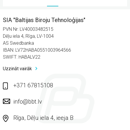
SIA "Baltijas Biroju Tehnoloģijas"
PVN Nr: LV40003482515
Dēļu iela 4, Rīga, LV-1004
AS Swedbanka
IBAN: LV72HABA0551003964566
SWIFT: HABALV22
Uzzināt vairāk
+371 67815108
info@bbt.lv
Rīga, Dēļu iela 4, ieeja B