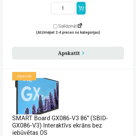
SMART
Board
GX075-
V3
75"
Salīdzināt
(SBID-
(Atzīmējiet 2-4 preces no kategorijas)
GX075-
V3)
Interaktīvs
ekrāns
Apskatīt
bez
iebūvētas
OS
quantity
Jāpasūta
SMART Board GX086-V3 86″ (SBID-
GX086-V3) Interaktīvs ekrāns bez
iebūvētas OS