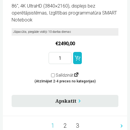
86″, 4K UltraHD (3840×2160), displejs bez
operētājsistēmas, Izglītības programmatūra SMART
Notebook
Jāpasūta, piegāde vidēji 10 darba dienas
€
2490,00
SMART
Board
GX086-
V3
86"
Salīdzināt
(SBID-
(Atzīmējiet 2-4 preces no kategorijas)
GX086-
V3)
Interaktīvs
ekrāns
Apskatīt
bez
iebūvētas
OS
quantity
1
2
3