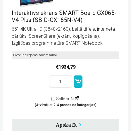
Datori
Interaktīvs ekrāns SMART Board GX065-
Portatīvo datoru, viedierīču uzlādei, glabāšanai,
V4 Plus (SBID-GX165N-V4)
transportēšanai
65″, 4K UltraHD (3840×2160), baltā tāfele, interneta
pārlūks, ScreenShare (ekrānu kopīgošana).
Izglītības programmatūra SMART Notebook
Prece ir pieejama saņemšanai
€
1934,79
Interaktīvs
ekrāns
SMART
Board
GX065-
Salīdzināt
V4
(Atzīmējiet 2-4 preces no kategorijas)
Plus
(SBID-
GX165N-
V4)
Apskatīt
quantity