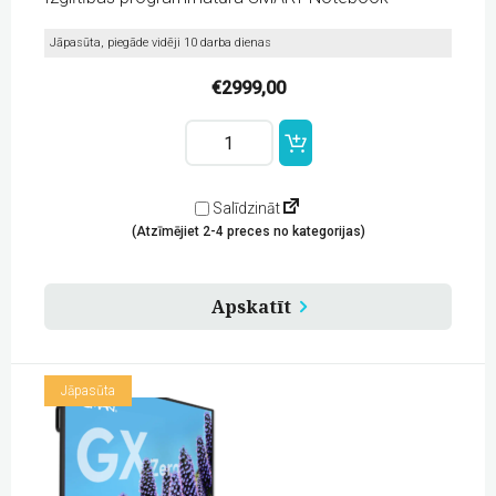
Jāpasūta, piegāde vidēji 10 darba dienas
€
2999,00
Interaktīvs
ekrāns
SMART
Board
GX086-
Salīdzināt
V4
(Atzīmējiet 2-4 preces no kategorijas)
Plus
(SBID-
GX186N-
V4)
Apskatīt
quantity
Jāpasūta