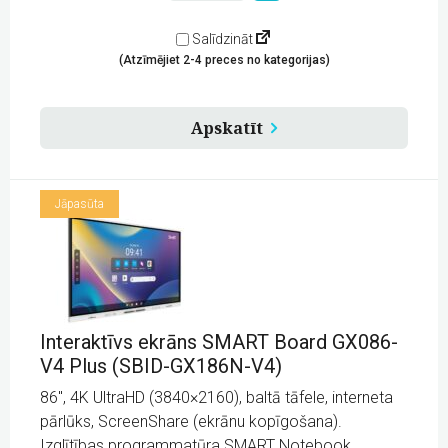
Board
GX075-
Salīdzināt
V4
(Atzīmējiet 2-4 preces no kategorijas)
Plus
75"
(SBID-
GX175N-
Apskatīt
V4)
quantity
Jāpasūta
Interaktīvs ekrāns SMART Board GX086-
V4 Plus (SBID-GX186N-V4)
86″, 4K UltraHD (3840×2160), baltā tāfele, interneta
pārlūks, ScreenShare (ekrānu kopīgošana).
Izglītības programmatūra SMART Notebook