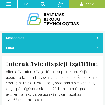
Toggle
Search
Basket
LV
Ienākt
Menu
Ienākt vai reģistrēties
Grozs ir tukšs
EN
Baltijas Biroju Tehnoloģijas
E-pasts
Aktualitātes
Produktu katalogs
Parole
Piedāvājam
Kategorijas
Risinājumi
Projekcijas ekrāni
Filter
Serviss
Projektori
Izvēlieties cenu
Ienākt
Interaktīvo tehnoloģiju eksperti
Interaktīvie displeji izglītībai
Videokonferenču aprīkojums
Kontakti
Reģistrācija
Alternatīva interaktīvajai tāfelei ar projektoru. Šajā
Mūsu darbi
Interaktīvās tehnoloģijas
gadījumā tāfele ir liels, skārienjūtīgs ekrāns. Šāds ekrāns
Smartboard.lv
nodrošina lielāku uzšķirtspēju, precīzākus pieskārienus,
SMART interaktīvās tāfeles
vieglu pārslēgšanos starp dažādiem inormācijas
Interaktīvie displeji biznesam
avotiem, ātrāku darba uzsākšanu un mazākas
Ekrāns.Ekrāna izmērs (collas)
Interaktīvie displeji izglītībai
uzturēšanas izmaksas.
+371 67815108