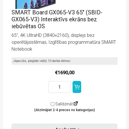
SMART Board GX065-V3 65″ (SBID-
GX065-V3) Interaktīvs ekrāns bez
iebūvētas OS
65″, 4K UltraHD (3840×2160), displejs bez
operētājsistēmas, Izglītības programmatūra SMART
Notebook
Jāpasūta, piegāde vidēji 10 darba dienas
€
1690,00
SMART
Board
GX065-
V3
65"
Salīdzināt
(SBID-
(Atzīmējiet 2-4 preces no kategorijas)
GX065-
V3)
Interaktīvs
ekrāns