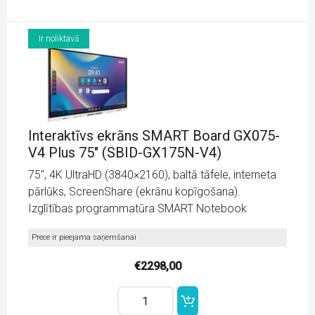
Ir noliktavā
Interaktīvs ekrāns SMART Board GX075-
V4 Plus 75″ (SBID-GX175N-V4)
75″, 4K UltraHD (3840×2160), baltā tāfele, interneta
pārlūks, ScreenShare (ekrānu kopīgošana).
Izglītības programmatūra SMART Notebook
Prece ir pieejama saņemšanai
€
2298,00
Interaktīvs
ekrāns
SMART