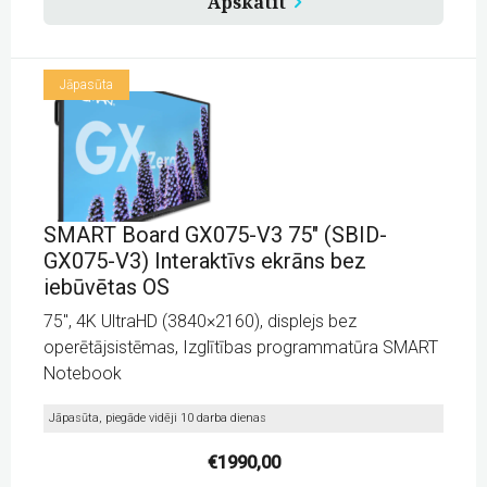
Apskatīt
bez
iebūvētas
OS
quantity
Jāpasūta
SMART Board GX075-V3 75″ (SBID-
GX075-V3) Interaktīvs ekrāns bez
iebūvētas OS
75″, 4K UltraHD (3840×2160), displejs bez
operētājsistēmas, Izglītības programmatūra SMART
Notebook
Jāpasūta, piegāde vidēji 10 darba dienas
€
1990,00